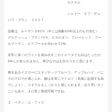
カステル
シャトー・ヌフ・デュ・
パプ・ブラン ２００７
品種は、ルーサンヌ80％（中には樹齢60年以上のもの含む）、
グルナッシュ・ブラン15％、ピカルダン、クレーレット、ブー
ルブーラン、ピクプールを合わせて5%。
非常に多くのワインを産み出すこのドメーヌでも白はたったの
8%しか造られません。希少なのはお分かりかと思います。
輝きあるイエローにエキゾチックフルーツ、アップルパイ、バニ
ラのアロマが感じられ、酸は非常にマイルド（気候に起因する為
でしょう）、ミネラルもしっかりと感じられます。ほろ苦いタン
ニンもあり、まだ長く熟成可能ですね。
２．ペラン・エ・フィス