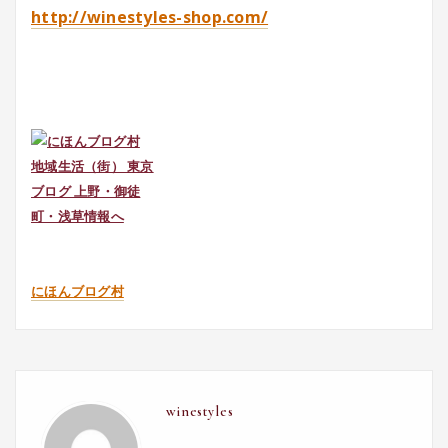
http://winestyles-shop.com/
にほんブログ村
winestyles