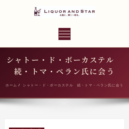
内
容
を
ス
LIQUOR AND STAR
キ
ナ
世界のリカーショップ
ッ
ビ
プ
ゲ
ー
シャトー・ド・ボーカステル
シ
続・トマ・ペラン氏に会う
ョ
ン
ホーム
シャトー・ド・ボーカステル 続・トマ・ペラン氏に会う
切
り
替
え