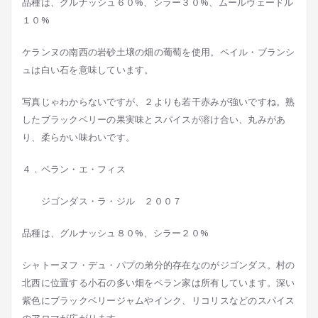
品種は、グルナッシュ６０%、シラー３０%、ムールヴェードル
１０%
ケランヌの南西の岩砂土壌の畑の葡萄を使用。ペイル・ブランシ
ュは白い石を意味しています。
写真じゃわからないですが、２よりも若干赤みが強いですね。熟
したブラックベリーの果実味とスパイスが溶け合い、丸みがあ
り、柔らかい味わいです。
４．ペラン・エ・フィス
ジゴンダス・ラ・ジル ２００７
品種は、グルナッシュ８０%、シラー２０%
シャトーヌフ・デュ・パプの弟分的存在なのがジゴンダス。村の
北西に位置する小石の多い畑をペラン家は所有しています。深い
紫色にブラックベリージャムやインク、リコリスなどのスパイス