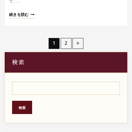
て、…
続きを読む
投
1
2
稿
検索
の
ペ
ー
ジ
検索
送
り