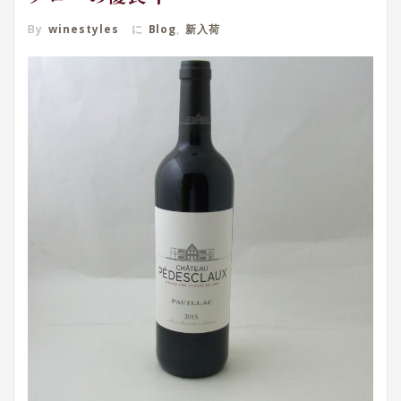
By
winestyles
に
Blog
,
新入荷