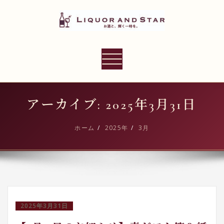
内
容
を
ス
LIQUOR AND STAR
キ
ナ
世界のリカーショップ
ッ
ビ
プ
ゲ
ー
アーカイブ: 2025年3月31日
シ
ョ
ホーム
2025年
3月
ン
切
り
替
え
2025年3月31日