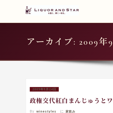
LIQUOR AND STAR
内
容
世界のリカーショップ
を
ス
キ
アーカイブ: 2009年
ッ
プ
2009年9月24日
政権交代紅白まんじゅうとワ
By
に
winestyles
家飲み