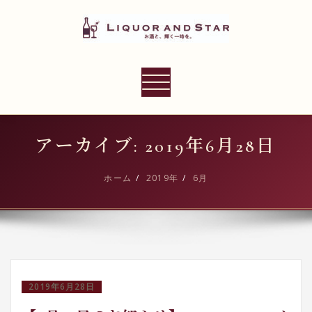
内
容
を
ス
LIQUOR AND STAR
キ
ナ
世界のリカーショップ
ッ
ビ
プ
ゲ
ー
アーカイブ: 2019年6月28日
シ
ョ
ホーム
2019年
6月
ン
切
り
替
え
2019年6月28日