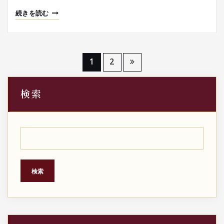
続きを読む
投
1
2
稿
検索
の
ペ
ー
ジ
検索
送
り