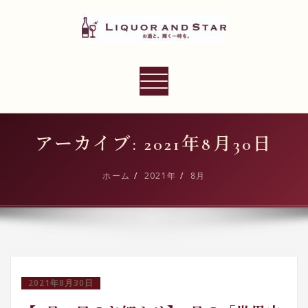
内
容
を
ス
LIQUOR AND STAR
キ
ナ
世界のリカーショップ
ッ
ビ
プ
ゲ
ー
アーカイブ: 2021年8月30日
シ
ョ
ホーム
2021年
8月
ン
切
り
替
え
2021年8月30日