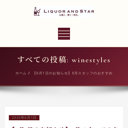
内
容
を
ス
LIQUOR AND STAR
キ
ナ
世界のリカーショップ
ッ
ビ
プ
ゲ
ー
すべての投稿: winestyles
シ
ョ
ホーム
【6月1日のお知らせ】6月スタッフのおすすめ
ン
切
り
替
え
2020年6月1日