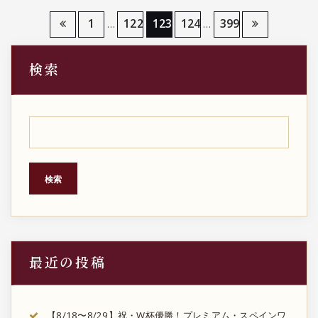
投
1
122
123
124
399
…
…
稿
検索
の
ペ
ー
ジ
検索
送
り
最近の投稿
【8/18〜8/29】祝・W杯優勝！プレミアム・スペインワ