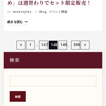
め」は週替わりでセット限定販売！
By
winestyles
に
Blog
,
イベント関係
続きを読む
投
1
147
148
149
399
…
…
稿
検索
の
ペ
ー
ジ
検索
送