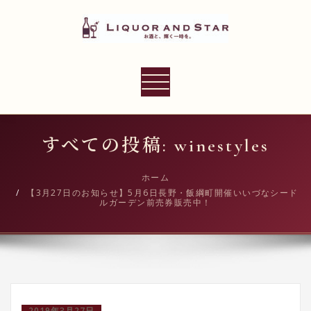
内
容
を
ス
LIQUOR AND STAR
キ
ナ
世界のリカーショップ
ッ
ビ
プ
ゲ
ー
すべての投稿: winestyles
シ
ョ
ホーム
【3月27日のお知らせ】5月6日長野・飯綱町開催いいづなシード
ン
ルガーデン前売券販売中！
切
り
替
え
2019年3月27日