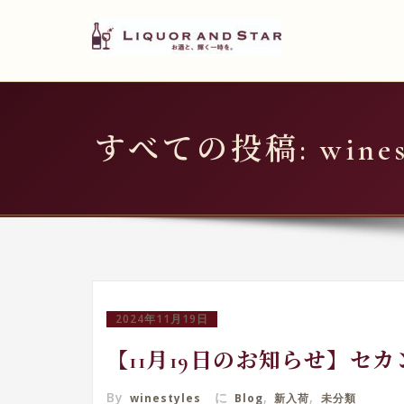
LIQUOR AND STAR
内
容
世界のリカーショップ
を
ス
キ
すべての投稿: winest
ッ
プ
2024年11月19日
【11月19日のお知らせ】セ
By
に
,
,
winestyles
Blog
新入荷
未分類