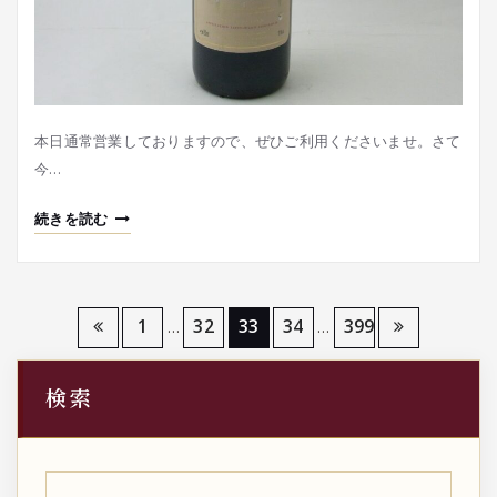
本日通常営業しておりますので、ぜひご利用くださいませ。さて
今…
続きを読む
投
1
32
33
34
399
…
…
稿
検索
の
ペ