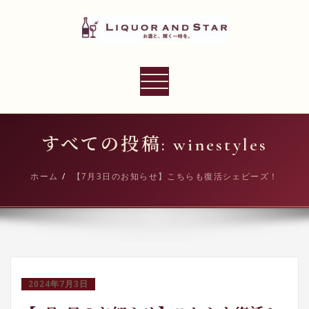
内
容
を
ス
LIQUOR AND STAR
キ
ナ
世界のリカーショップ
ッ
ビ
プ
ゲ
ー
すべての投稿: winestyles
シ
ョ
ホーム
【7月3日のお知らせ】こちらも復活シェピーズ！
ン
切
り
替
え
2024年7月3日