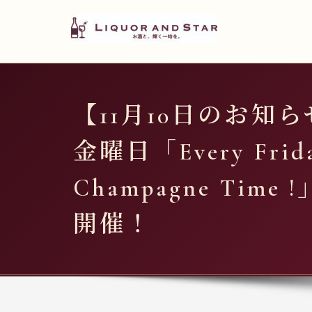
LIQUOR AND STAR
内
容
世界のリカーショップ
を
ス
キ
【11月10日のお知ら
ッ
プ
金曜日「Every Frida
Champagne Time
開催！