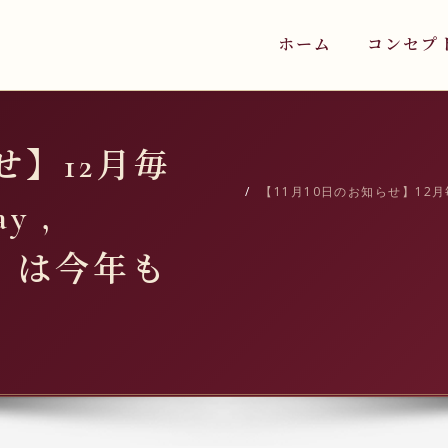
ホーム
コンセプ
せ】12月毎
【11月10日のお知らせ】12月毎金曜
y ,
 !」は今年も