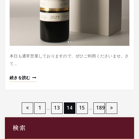
本日も通常営業しておりますので、ぜひご利用くださいませ。さ
て…
続きを読む
投
1
13
14
15
189
…
…
稿
検索
の