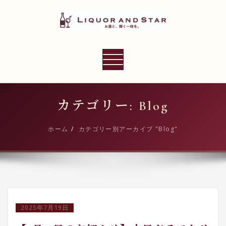
内
容
を
ス
LIQUOR AND STAR
キ
ナ
世界のリカーショップ
ッ
ビ
プ
ゲ
ー
カテゴリー: Blog
シ
ョ
ホーム
カテゴリー別アーカイブ "Blog"
ン
切
り
替
え
2025年7月19日