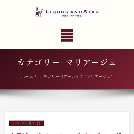
内
容
を
ス
LIQUOR AND STAR
キ
ナ
世界のリカーショップ
ッ
ビ
プ
ゲ
ー
カテゴリー: マリアージュ
シ
ョ
ホーム
カテゴリー別アーカイブ "マリアージュ"
ン
切
り
替
え
2013年1月18日