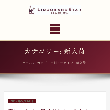
内
容
を
ス
LIQUOR AND STAR
キ
ナ
世界のリカーショップ
ッ
ビ
プ
ゲ
ー
カテゴリー: 新入荷
シ
ョ
ホーム
カテゴリー別アーカイブ "新入荷"
ン
切
り
替
え
2012年5月14日