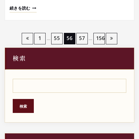
続きを読む
投
1
55
56
57
156
…
…
稿
検索
の
ペ
ー
ジ
検索
送
り