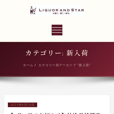
内
容
を
ス
LIQUOR AND STAR
キ
ナ
世界のリカーショップ
ッ
ビ
プ
ゲ
ー
カテゴリー: 新入荷
シ
ョ
ホーム
カテゴリー別アーカイブ "新入荷"
ン
切
り
替
え
2021年8月10日