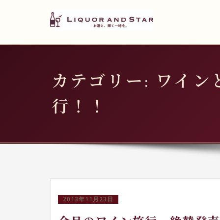
LIQUOR AND STAR
内
容
世界のリカーショップ
を
ス
キ
カテゴリー: ワイン
ッ
プ
行！！
2013年11月23日