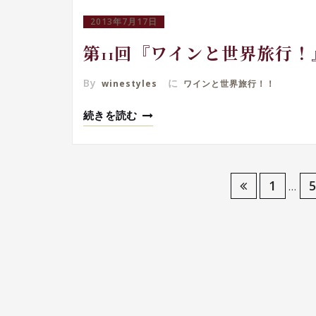
2013年7月17日
第11回『ワインと世界旅行
By
に
winestyles
ワインと世界旅行！！
続きを読む
投
1
…
稿
の
ペ