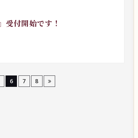
！』受付開始です！
5
6
7
8