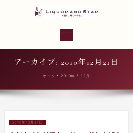
内
容
を
ス
LIQUOR AND STAR
キ
ナ
世界のリカーショップ
ッ
ビ
プ
ゲ
ー
アーカイブ: 2010年12月21日
シ
ョ
ホーム
2010年
12月
ン
切
り
替
え
2010年12月21日