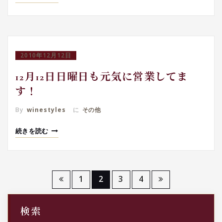
2010年12月12日
12月12日日曜日も元気に営業してま
す！
By
winestyles
に
その他
続きを読む
投
1
2
3
4
稿
検索
の