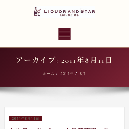
内
容
を
ス
LIQUOR AND STAR
キ
ナ
世界のリカーショップ
ッ
ビ
プ
ゲ
ー
アーカイブ: 2011年8月11日
シ
ョ
ホーム
2011年
8月
ン
切
り
替
え
2011年8月11日