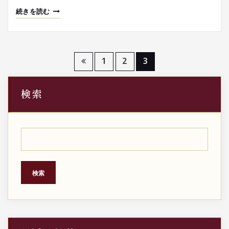
続きを読む
投
1
2
3
稿
検索
の
ペ
ー
ジ
検索
送
り