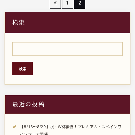
投
1
2
稿
検索
の
ペ
ー
ジ
検索
送
り
最近の投稿
【8/18〜8/29】祝・W杯優勝！プレミアム・スペインワ
インフェア開催