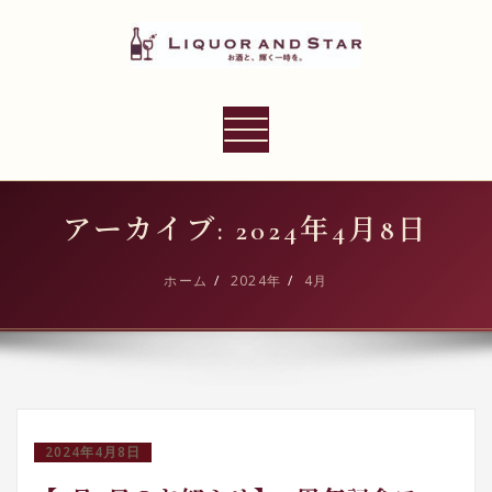
内
容
を
ス
LIQUOR AND STAR
キ
ナ
世界のリカーショップ
ッ
ビ
プ
ゲ
ー
アーカイブ: 2024年4月8日
シ
ョ
ホーム
2024年
4月
ン
切
り
替
え
2024年4月8日