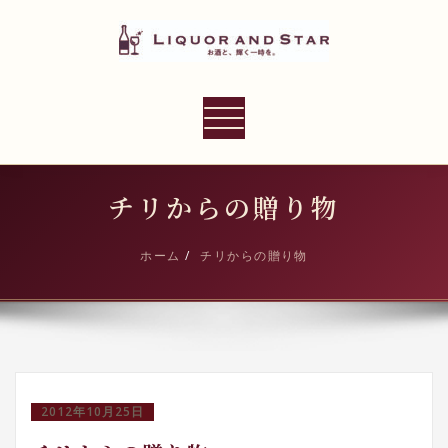
内
容
を
ス
LIQUOR AND STAR
キ
ナ
世界のリカーショップ
ッ
ビ
プ
ゲ
ー
チリからの贈り物
シ
ョ
ホーム
チリからの贈り物
ン
切
り
替
え
2012年10月25日