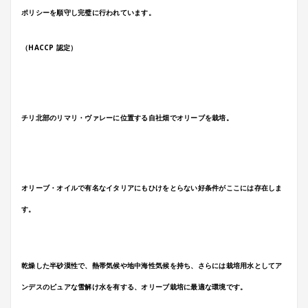
ポリシーを順守し完璧に行われています。
（HACCP 認定）
チリ北部のリマリ・ヴァレーに位置する自社畑でオリーブを栽培。
オリーブ・オイルで有名なイタリアにもひけをとらない好条件がここには存在しま
す。
乾燥した半砂漠性で、熱帯気候や地中海性気候を持ち、さらには栽培用水としてア
ンデスのピュアな雪解け水を有する、オリーブ栽培に最適な環境です。