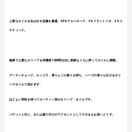
上質なオイルを生み出す品種を厳選。90％アルベキーナ、5％フラントイオ、5％コ
ラティーナ。
健康で上質なオリーブを収穫後12時間以内に新鮮なうちに搾ってオイルに精製。
アーティチョーク、ルッコラ、青りんごの香りを持ち、ハーブの香りも広がるオリ
ーヴオイルで強すぎず、
ほどよい苦味を持つフルーティー系のオリーブ・オイルです。
バゲットと共に、または盛り付けのアクセントとしてそのままお皿へどうぞ。