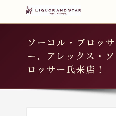
LIQUOR AND STAR
内
容
世界のリカーショップ
を
ス
キ
ソーコル・ブロッサ
ッ
プ
ー、アレックス・ソ
ロッサー氏来店！