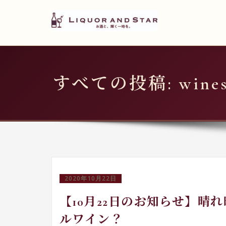
LIQUOR AND STAR
内
容
世界のリカーショップ
を
ス
キ
すべての投稿: winest
ッ
プ
2020年10月22日
【10月22日のお知らせ】晴
ルワイン？