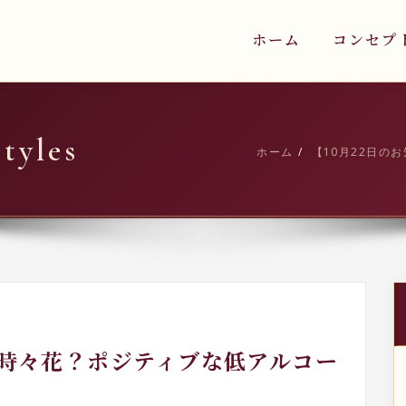
ホーム
コンセプ
yles
ホーム
【10月22日の
れ時々花？ポジティブな低アルコー