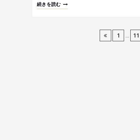
続きを読む
投
1
11
…
稿
の
ペ
ー
ジ
送
り