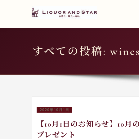
LIQUOR AND STAR
内
容
世界のリカーショップ
を
ス
キ
すべての投稿: winest
ッ
プ
2020年10月1日
【10月1日のお知らせ】10
プレゼント