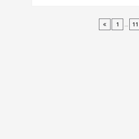
投
1
11
…
稿
の
ペ
ー
ジ
送
り