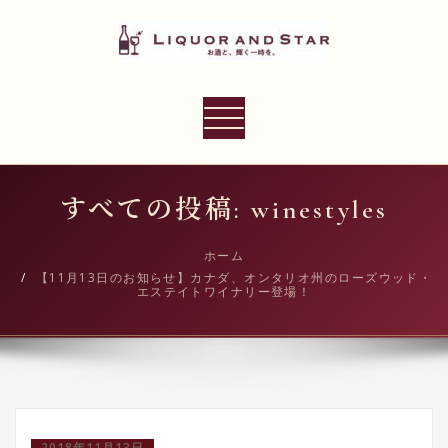
内
容
を
ス
LIQUOR AND STAR
キ
ナ
世界のリカーショップ
ッ
ビ
プ
ゲ
ー
すべての投稿: winestyles
シ
ョ
ホーム
【11月13日のお知らせ】カナダ、オンタリオ州のローズウッド・
ン
エステイトワイナリー登場！
切
り
替
え
2018年11月13日