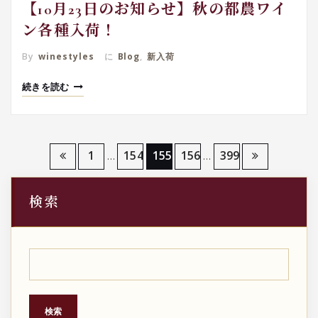
【10月23日のお知らせ】秋の都農ワイ
ン各種入荷！
By
winestyles
に
Blog
,
新入荷
続きを読む
投
1
154
155
156
399
…
…
稿
検索
の
ペ
ー
ジ
検索