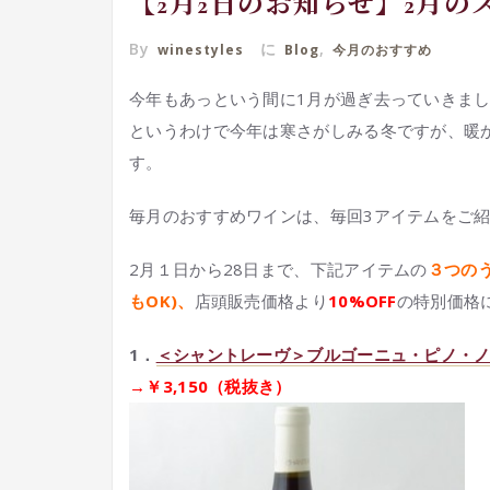
【2月2日のお知らせ】2月の
By
に
,
winestyles
Blog
今月のおすすめ
今年もあっという間に1月が過ぎ去っていきま
というわけで今年は寒さがしみる冬ですが、暖
す。
毎月のおすすめワインは、毎回3アイテムをご
2月１日から28日まで、下記アイテムの
３つの
もOK)、
店頭販売価格より
10%OFF
の特別価格
1．
＜シャントレーヴ＞ブルゴーニュ・ピノ・ノワ
→￥3,150（税抜き）