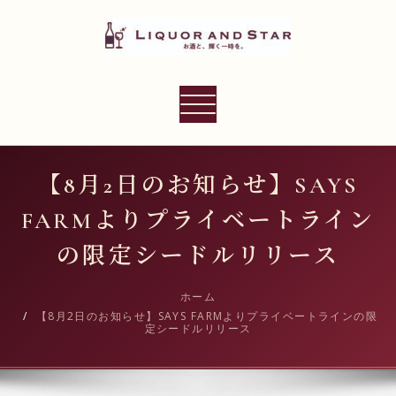
内
容
を
ス
LIQUOR AND STAR
キ
ナ
世界のリカーショップ
ッ
ビ
プ
ゲ
ー
【8月2日のお知らせ】SAYS
シ
FARMよりプライベートライン
ョ
ン
の限定シードルリリース
切
り
ホーム
【8月2日のお知らせ】SAYS FARMよりプライベートラインの限
替
定シードルリリース
え