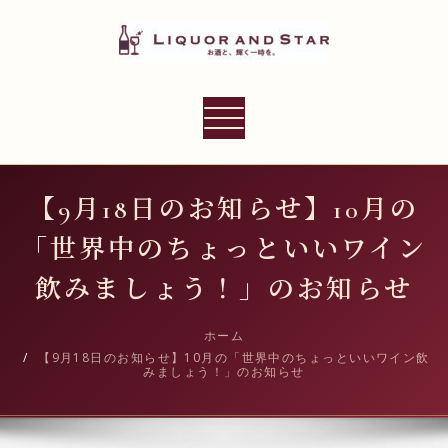
内
容
を
ス
LIQUOR AND STAR
キ
ナ
世界のリカーショップ
ッ
ビ
プ
ゲ
ー
【9月18日のお知らせ】10月の
シ
「世界中のちょっといいワイン
ョ
ン
飲みましょう！」のお知らせ
切
り
ホーム
【9月18日のお知らせ】10月の「世界中のちょっといいワイン飲
替
みましょう！」のお知らせ
え