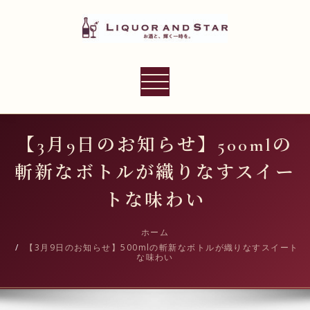
内
容
を
ス
LIQUOR AND STAR
キ
ナ
世界のリカーショップ
ッ
ビ
プ
ゲ
ー
【3月9日のお知らせ】500mlの
シ
斬新なボトルが織りなすスイー
ョ
ン
トな味わい
切
り
ホーム
【3月9日のお知らせ】500mlの斬新なボトルが織りなすスイート
替
な味わい
え