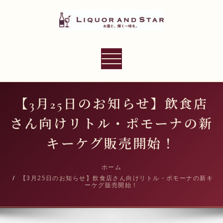
内
容
を
ス
LIQUOR AND STAR
キ
ナ
世界のリカーショップ
ッ
ビ
プ
ゲ
ー
【3月25日のお知らせ】飲食店
シ
さん向けリトル・ポモーナの新
ョ
ン
キーケグ販売開始！
切
り
ホーム
【3月25日のお知らせ】飲食店さん向けリトル・ポモーナの新キ
替
ーケグ販売開始！
え