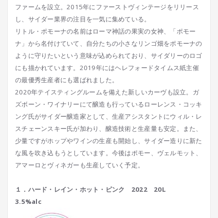
ファームを設立。2015年にファーストヴィンテージをリリース
し、サイダー業界の注目を一気に集めている。
リトル・ポモーナの名前はローマ神話の果実の女神、「ポモー
ナ」から名付けていて、自分たちの小さなリンゴ畑をポモーナの
ように守りたいという意味が込められており、サイダリーのロゴ
にも描かれています。2019年にはヘレフォードタイムス紙主催
の最優秀生産者にも選ばれました。
2020年テイスティングルームを備えた新しいカーヴも設立。ガ
ズボーン・ワイナリーにて醸造も行っているローレンス・コッキ
ング氏がサイダー醸造家として、生産アシスタントにウィル・レ
スチェーンスキー氏が加わり、醸造技術と生産量も安定。また、
少量ですがホップやワインの生産も開始し、サイダー造りに新た
な風を吹き込もうとしています。今後はポモー、ヴェルモット、
アマーロとヴィネガーも生産していく予定。
１．ハード・レイン・ホット・ピンク 2022 20L
3.5%alc