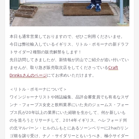
本日も通常営業しておりますので、ぜひご利用くださいませ。
今日は弊社輸入しているイギリス、リトル・ポモーナの新ドラフ
トサイダー2種類の販売解禁をします！
先日訪問してきましたが、新情報が沢山でご紹介が追い付いてい
ませんが、取り急ぎ販売取次店をしてくださっている
Craft
Drinksさんのページ
にてお求めいただけます。
＜リトル・ポモーナについて＞
ワインジャーナリストや雑誌編集、品評会審査員でも有名なスザ
ンナ・フォーブス女史と飲料業界にいた夫のジェームス・フォー
ブス氏が20年以上の業界にいた経験を生かして、何か新しいも
のを造ろうとリサーチして、2014年イギリス、ヘレフォード州
の北マルバーン・ヒルのふもとにあるソーンベリーに2haのリン
ゴ畑を譲り受け、ナノ・サイダリーともいうべき、極小サイダー