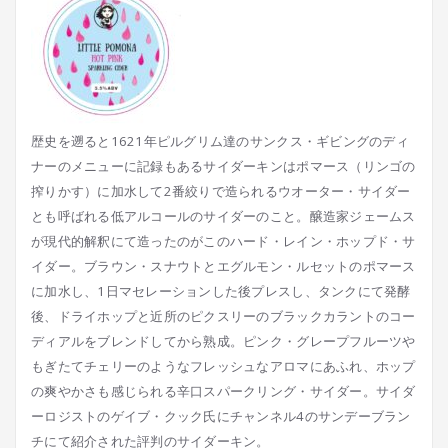
歴史を遡ると1621年ピルグリム達のサンクス・ギビングのディ
ナーのメニューに記録もあるサイダーキンはポマース（リンゴの
搾りかす）に加水して2番絞りで造られるウオーター・サイダー
とも呼ばれる低アルコールのサイダーのこと。醸造家ジェームス
が現代的解釈にて造ったのがこのハード・レイン・ホップド・サ
イダー。ブラウン・スナウトとエグルモン・ルセットのポマース
に加水し、1日マセレーションした後プレスし、タンクにて発酵
後、ドライホップと近所のピクスリーのブラックカラントのコー
ディアルをブレンドしてから熟成。ピンク・グレープフルーツや
もぎたてチェリーのようなフレッシュなアロマにあふれ、ホップ
の爽やかさも感じられる辛口スパークリング・サイダー。サイダ
ーロジストのゲイブ・クック氏にチャンネル4のサンデーブラン
チにて紹介された評判のサイダーキン。