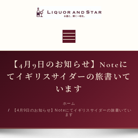
内
容
を
ス
LIQUOR AND STAR
キ
ナ
世界のリカーショップ
ッ
ビ
プ
ゲ
ー
【4月9日のお知らせ】Noteに
シ
てイギリスサイダーの旅書いて
ョ
ン
います
切
り
ホーム
【4月9日のお知らせ】Noteにてイギリスサイダーの旅書いてい
替
ます
え