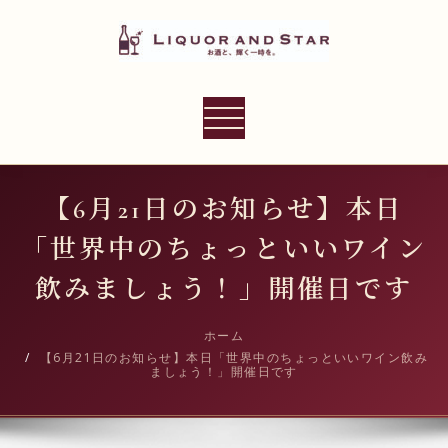
内
容
を
ス
LIQUOR AND STAR
キ
ナ
世界のリカーショップ
ッ
ビ
プ
ゲ
ー
【6月21日のお知らせ】本日
シ
「世界中のちょっといいワイン
ョ
ン
飲みましょう！」開催日です
切
り
ホーム
【6月21日のお知らせ】本日「世界中のちょっといいワイン飲み
替
ましょう！」開催日です
え