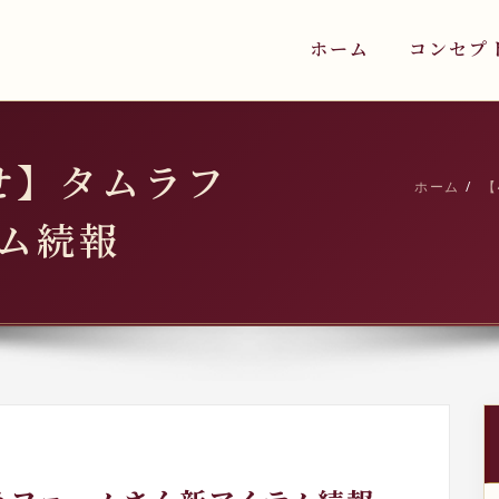
ホーム
コンセプ
せ】タムラフ
ホーム
【
ム続報