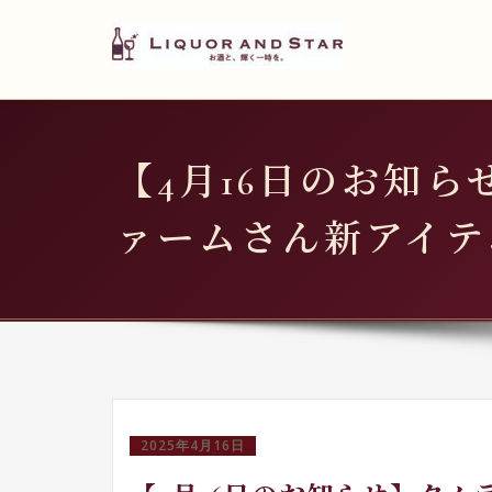
LIQUOR AND STAR
内
容
世界のリカーショップ
を
ス
キ
【4月16日のお知ら
ッ
プ
ァームさん新アイテ
2025年4月16日