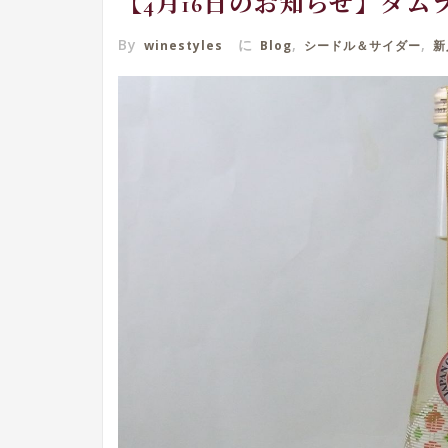
【4月16日のお知らせ】タ
By
に
,
,
winestyles
Blog
シードル＆サイダー
新