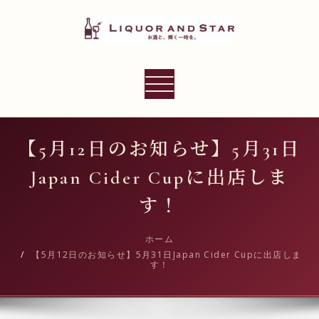
内
容
を
ス
LIQUOR AND STAR
キ
ナ
世界のリカーショップ
ッ
ビ
プ
ゲ
ー
【5月12日のお知らせ】5月31日
シ
Japan Cider Cupに出店しま
ョ
ン
す！
切
り
ホーム
【5月12日のお知らせ】5月31日Japan Cider Cupに出店しま
替
す！
え