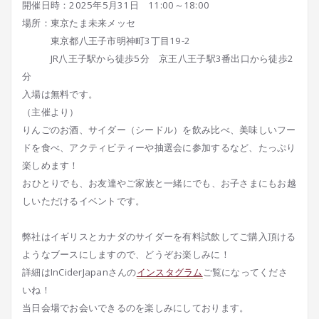
開催日時：2025年5月31日 11:00～18:00
場所：東京たま未来メッセ
東京都八王子市明神町3丁目19-2
JR八王子駅から徒歩5分 京王八王子駅3番出口から徒歩2
分
入場は無料です。
（主催より）
りんごのお酒、サイダー（シードル）を飲み比べ、美味しいフー
ドを食べ、アクティビティーや抽選会に参加するなど、たっぷり
楽しめます！
⁡おひとりでも、お友達やご家族と一緒にでも、お子さまにもお越
しいただけるイベントです。
弊社はイギリスとカナダのサイダーを有料試飲してご購入頂ける
ようなブースにしますので、どうぞお楽しみに！
詳細はInCiderJapanさんの
インスタグラム
ご覧になってくださ
いね！
当日会場でお会いできるのを楽しみにしております。