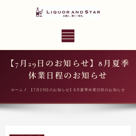
内
容
を
ス
LIQUOR AND STAR
キ
ナ
世界のリカーショップ
ッ
ビ
プ
ゲ
ー
【7月29日のお知らせ】8月夏季
シ
休業日程のお知らせ
ョ
ン
ホーム
【7月29日のお知らせ】8月夏季休業日程のお知らせ
切
り
替
え