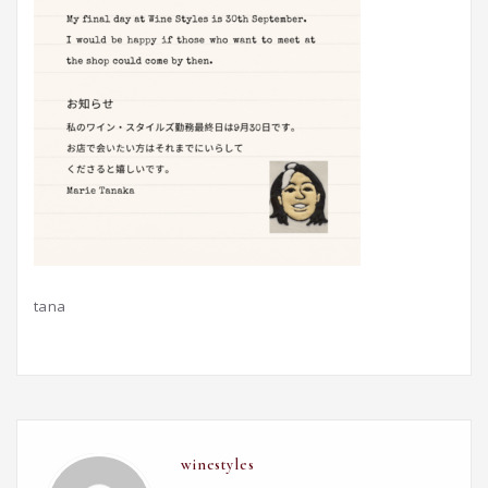
tana
winestyles