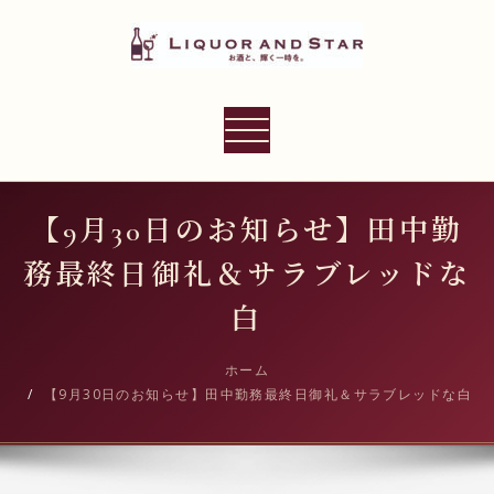
内
容
を
ス
LIQUOR AND STAR
キ
ナ
世界のリカーショップ
ッ
ビ
プ
ゲ
ー
【9月30日のお知らせ】田中勤
シ
務最終日御礼＆サラブレッドな
ョ
ン
白
切
り
ホーム
【9月30日のお知らせ】田中勤務最終日御礼＆サラブレッドな白
替
え