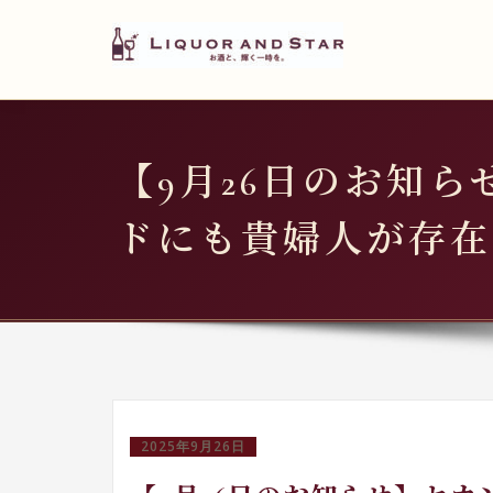
LIQUOR AND STAR
内
容
世界のリカーショップ
を
ス
キ
【9月26日のお知ら
ッ
プ
ドにも貴婦人が存在
2025年9月26日