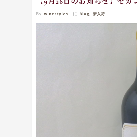
【9月26日のお知らせ】セ
By
に
,
winestyles
Blog
新入荷