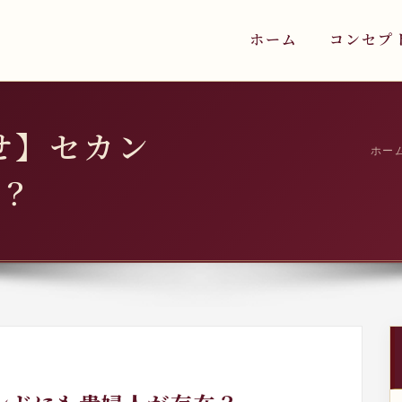
ホーム
コンセプ
せ】セカン
ホー
？