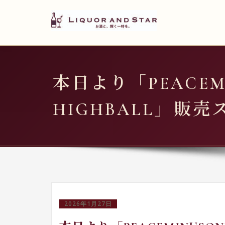
LIQUOR AND STAR
内
容
世界のリカーショップ
を
ス
キ
本日より「PEACEM
ッ
プ
HIGHBALL」販
2026年1月27日