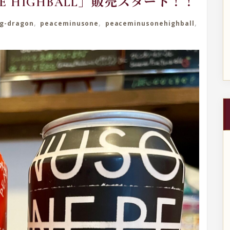
NE HIGHBALL」販売スタート！！
,
,
,
g-dragon
peaceminusone
peaceminusonehighball