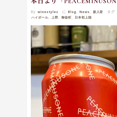
本日より「PEACEMINUSO
By
に
,
,
タグ
winestyles
Blog
News
新入荷
,
,
,
ハイボール
上野
御徒町
日本初上陸