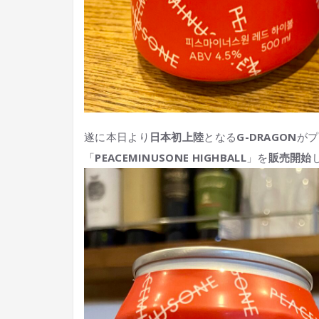
遂に本日より
日本初上陸
となる
G-DRAGON
がプ
「
PEACEMINUSONE HIGHBALL
」を
販売開始