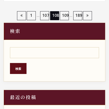
投
1
107
108
109
189
…
…
稿
検索
の
ペ
ー
ジ
検索
送
り
最近の投稿