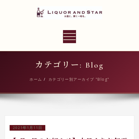
内
容
を
ス
LIQUOR AND STAR
キ
ナ
世界のリカーショップ
ッ
ビ
プ
ゲ
ー
カテゴリー: Blog
シ
ョ
ホーム
カテゴリー別アーカイブ "Blog"
ン
切
り
替
え
2021年1月11日