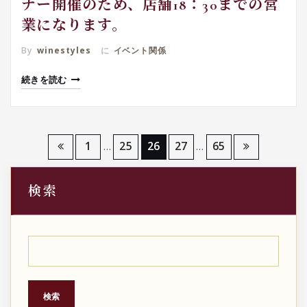
ナー開催のため、店舗18：30までの営
業になります。
By
winestyles
に
イベント関係
続きを読む
投
1
25
26
27
65
…
…
稿
検索
の
ペ
ー
ジ
検索