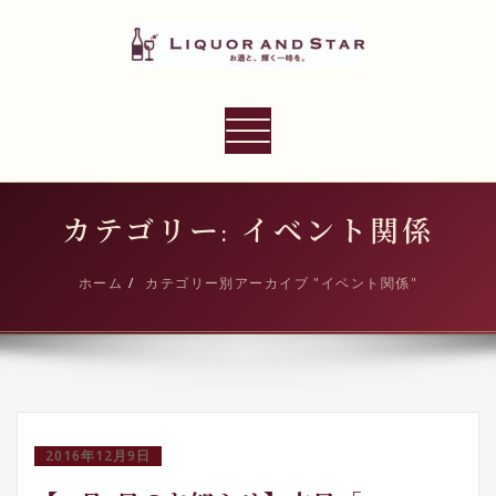
内
容
を
ス
LIQUOR AND STAR
キ
ナ
世界のリカーショップ
ッ
ビ
プ
ゲ
ー
カテゴリー: イベント関係
シ
ョ
ホーム
カテゴリー別アーカイブ "イベント関係"
ン
切
り
替
え
2016年12月9日