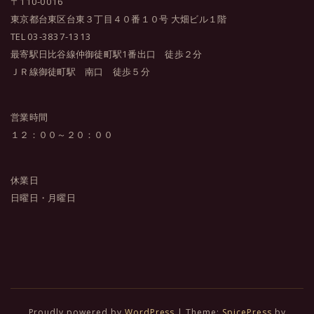
〒110-0016
東京都台東区台東３丁目４０番１０号 大畑ビル１階
TEL 03-3837-1313
最寄駅日比谷線仲御徒町駅1番出口 徒歩２分
ＪＲ線御徒町駅 南口 徒歩５分
営業時間
１２：００～２０：００
休業日
日曜日・月曜日
Proudly powered by
WordPress
| Theme:
SpicePress
by