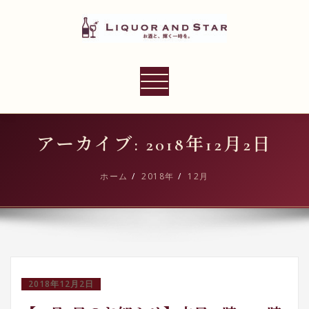
内
容
を
ス
LIQUOR AND STAR
キ
ナ
世界のリカーショップ
ッ
ビ
プ
ゲ
ー
アーカイブ: 2018年12月2日
シ
ョ
ホーム
2018年
12月
ン
切
り
替
え
2018年12月2日