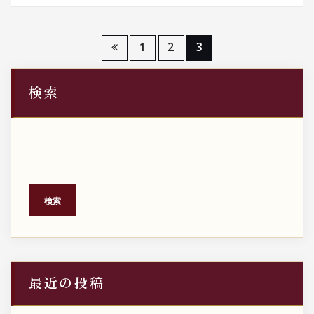
投
1
2
3
稿
検索
の
ペ
ー
ジ
検索
送
り
最近の投稿