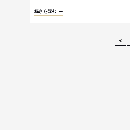
続きを読む
投
稿
の
ペ
ー
ジ
送