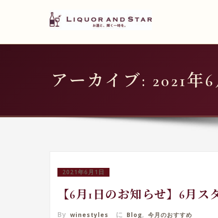
LIQUOR AND STAR
内
容
世界のリカーショップ
を
ス
キ
アーカイブ: 2021年
ッ
プ
2021年6月1日
【6月1日のお知らせ】6月ス
By
に
,
winestyles
Blog
今月のおすすめ