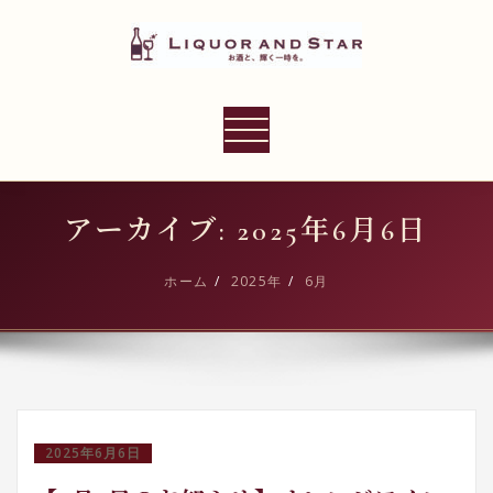
内
容
を
ス
LIQUOR AND STAR
キ
ナ
世界のリカーショップ
ッ
ビ
プ
ゲ
ー
アーカイブ: 2025年6月6日
シ
ョ
ホーム
2025年
6月
ン
切
り
替
え
2025年6月6日