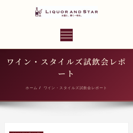
内
容
を
ス
LIQUOR AND STAR
キ
ナ
世界のリカーショップ
ッ
ビ
プ
ゲ
ー
ワイン・スタイルズ試飲会レポ
シ
ート
ョ
ン
ホーム
ワイン・スタイルズ試飲会レポート
切
り
替
え