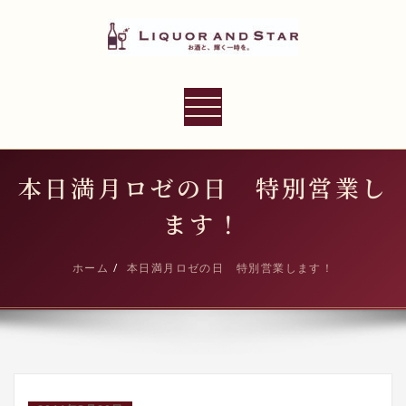
内
容
を
ス
LIQUOR AND STAR
キ
ナ
世界のリカーショップ
ッ
ビ
プ
ゲ
ー
本日満月ロゼの日 特別営業し
シ
ます！
ョ
ン
ホーム
本日満月ロゼの日 特別営業します！
切
り
替
え