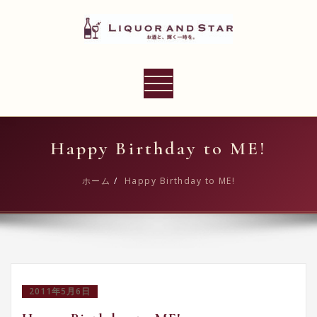
内
容
を
ス
LIQUOR AND STAR
キ
ナ
世界のリカーショップ
ッ
ビ
プ
ゲ
ー
Happy Birthday to ME!
シ
ョ
ホーム
Happy Birthday to ME!
ン
切
り
替
え
2011年5月6日