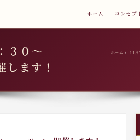
ホーム
コンセプ
０：３０～
ホーム
11月
ng開催します！