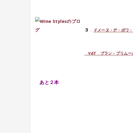
３
．
ドメーヌ・デ・ボワ・
VdT ブラン・プリム
あと２本