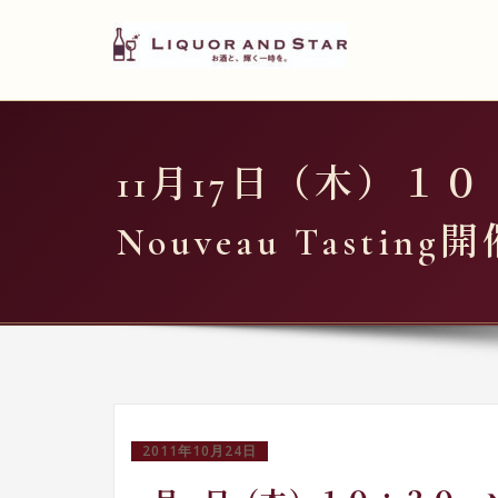
LIQUOR AND STAR
内
容
世界のリカーショップ
を
ス
キ
11月17日（木）１
ッ
プ
Nouveau Tasti
2011年10月24日