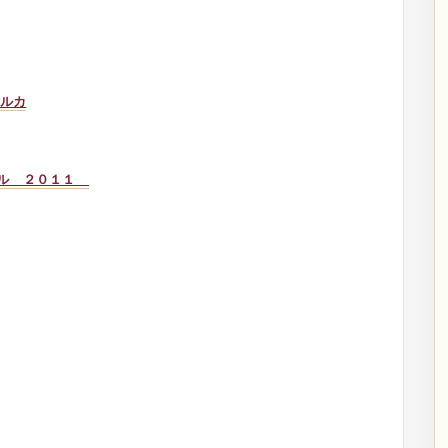
ルカ
ール ２０１１