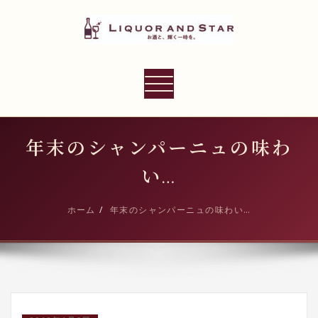
内
容
を
ス
LIQUOR AND STAR
キ
ナ
世界のリカーショップ
ッ
ビ
プ
ゲ
ー
年末のシャンパーニュの味わ
シ
い…
ョ
ン
ホーム
年末のシャンパーニュの味わい…
切
り
替
え