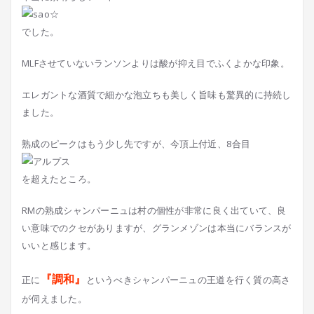
でした。
MLFさせていないランソンよりは酸が抑え目でふくよかな印象。
エレガントな酒質で細かな泡立ちも美しく旨味も驚異的に持続し
ました。
熟成のピークはもう少し先ですが、今頂上付近、8合目
を超えたところ。
RMの熟成シャンパーニュは村の個性が非常に良く出ていて、良
い意味でのクセがありますが、グランメゾンは本当にバランスが
いいと感じます。
『調和』
正に
というべきシャンパーニュの王道を行く質の高さ
が伺えました。