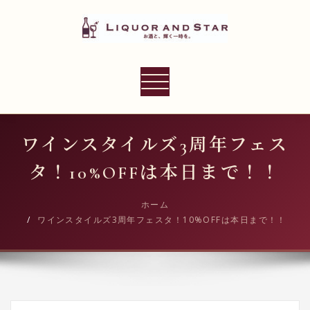
内
容
を
ス
LIQUOR AND STAR
キ
ナ
世界のリカーショップ
ッ
ビ
プ
ゲ
ー
ワインスタイルズ3周年フェス
シ
タ！10%OFFは本日まで！！
ョ
ン
ホーム
切
ワインスタイルズ3周年フェスタ！10%OFFは本日まで！！
り
替
え