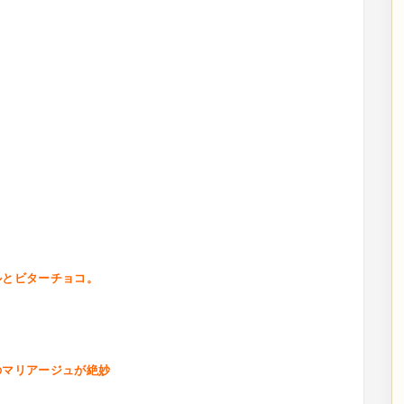
ルとビターチョコ。
リアージュが絶妙