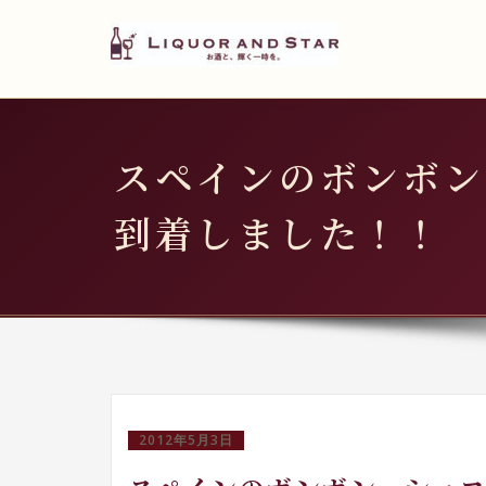
LIQUOR AND STAR
内
容
世界のリカーショップ
を
ス
キ
スペインのボンボン
ッ
プ
到着しました！！
2012年5月3日