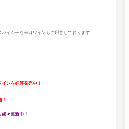
スパイシーな辛口ワインもご用意しております。
ワインを好評発売中！
施！
も続々更新中！