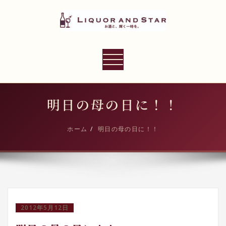
内
容
を
ス
LIQUOR AND STAR
キ
ナ
世界のリカーショップ
ッ
ビ
プ
ゲ
ー
明日の母の日に！！
シ
ョ
ホーム
明日の母の日に！！
ン
切
り
替
え
2012年5月12日