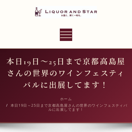
内
容
を
ス
LIQUOR AND STAR
キ
ナ
世界のリカーショップ
ッ
ビ
プ
ゲ
ー
本日19日～25日まで京都高島屋
シ
さんの世界のワインフェスティ
ョ
ン
バルに出展してます！
切
り
ホーム
本日19日～25日まで京都高島屋さんの世界のワインフェスティバ
替
ルに出展してます！
え